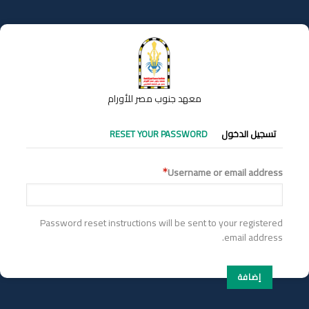
تجاوز
إلى
المحتوى
الرئيسي
معهد جنوب مصر للأورام
التبويبات
تسجيل الدخول
RESET YOUR PASSWORD
الأساسية
Username or email address
Password reset instructions will be sent to your registered
email address.