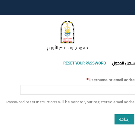
معهد جنوب مصر للأورام
تبويبات
سجيل الدخول
RESET YOUR PASSWORD
أساسية
Username or email addre
Password reset instructions will be sent to your registered email addre