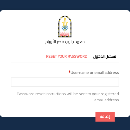
تجاوز
إلى
المحتوى
الرئيسي
معهد جنوب مصر للأورام
التبويبات
تسجيل الدخول
RESET YOUR PASSWORD
الأساسية
Username or email address
Password reset instructions will be sent to your registered
email address.