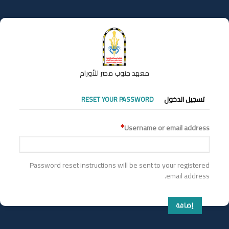
تجاوز
إلى
المحتوى
الرئيسي
معهد جنوب مصر للأورام
التبويبات
تسجيل الدخول
RESET YOUR PASSWORD
الأساسية
Username or email address
Password reset instructions will be sent to your registered
email address.