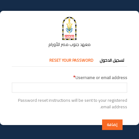
تجاوز
إلى
المحتوى
الرئيسي
معهد جنوب مصر للأورام
التبويبات
تسجيل الدخول
RESET YOUR PASSWORD
الأساسية
Username or email address
Password reset instructions will be sent to your registered
email address.