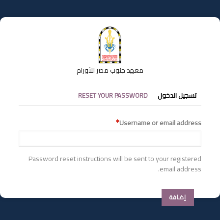
تجاوز
إلى
المحتوى
الرئيسي
معهد جنوب مصر للأورام
التبويبات
تسجيل الدخول
RESET YOUR PASSWORD
الأساسية
Username or email address
Password reset instructions will be sent to your registered
email address.