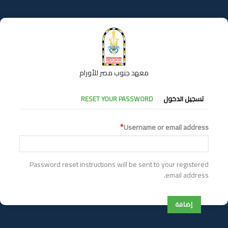
تجاوز
إلى
المحتوى
الرئيسي
معهد جنوب مصر للأورام
التبويبات
تسجيل الدخول
RESET YOUR PASSWORD
الأساسية
Username or email address
Password reset instructions will be sent to your registered
email address.