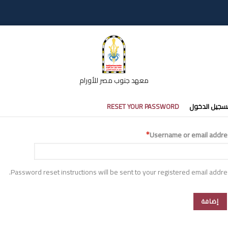
معهد جنوب مصر للأورام
تبويبات
سجيل الدخول
RESET YOUR PASSWORD
أساسية
Username or email addre
Password reset instructions will be sent to your registered email addre