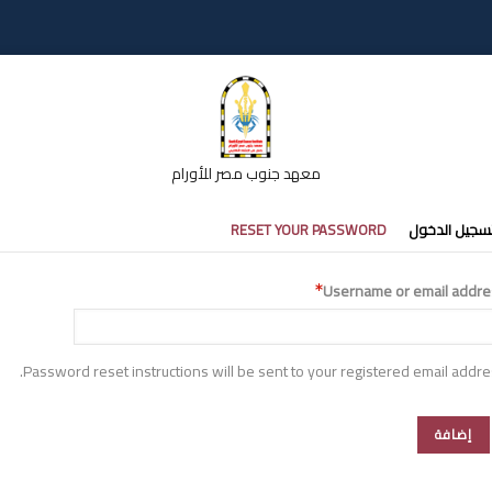
معهد جنوب مصر للأورام
تبويبات
سجيل الدخول
RESET YOUR PASSWORD
أساسية
Username or email addre
Password reset instructions will be sent to your registered email addre