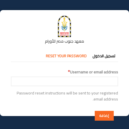
تجاوز
إلى
المحتوى
الرئيسي
معهد جنوب مصر للأورام
التبويبات
تسجيل الدخول
RESET YOUR PASSWORD
الأساسية
Username or email address
Password reset instructions will be sent to your registered
email address.