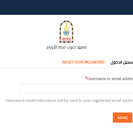
معهد جنوب مصر للأورام
تبويبات
سجيل الدخول
RESET YOUR PASSWORD
أساسية
Username or email addre
Password reset instructions will be sent to your registered email addre