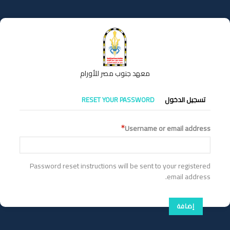
تجاوز
إلى
المحتوى
الرئيسي
معهد جنوب مصر للأورام
التبويبات
تسجيل الدخول
RESET YOUR PASSWORD
الأساسية
Username or email address
Password reset instructions will be sent to your registered
email address.