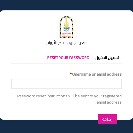
تجاوز
إلى
المحتوى
الرئيسي
معهد جنوب مصر للأورام
التبويبات
تسجيل الدخول
RESET YOUR PASSWORD
الأساسية
Username or email address
Password reset instructions will be sent to your registered
email address.