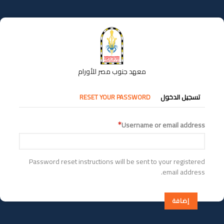
تجاوز
إلى
المحتوى
الرئيسي
معهد جنوب مصر للأورام
التبويبات
تسجيل الدخول
RESET YOUR PASSWORD
الأساسية
Username or email address
Password reset instructions will be sent to your registered
email address.