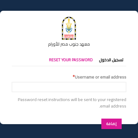
تجاوز
إلى
المحتوى
الرئيسي
معهد جنوب مصر للأورام
التبويبات
تسجيل الدخول
RESET YOUR PASSWORD
الأساسية
Username or email address
Password reset instructions will be sent to your registered
email address.