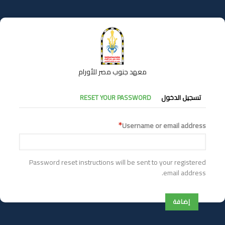
تجاوز
إلى
المحتوى
الرئيسي
معهد جنوب مصر للأورام
التبويبات
تسجيل الدخول
RESET YOUR PASSWORD
الأساسية
Username or email address
Password reset instructions will be sent to your registered
email address.