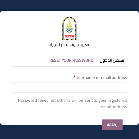
تجاوز
إلى
المحتوى
الرئيسي
معهد جنوب مصر للأورام
التبويبات
تسجيل الدخول
RESET YOUR PASSWORD
الأساسية
Username or email address
Password reset instructions will be sent to your registered
email address.