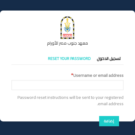
تجاوز
إلى
المحتوى
الرئيسي
معهد جنوب مصر للأورام
التبويبات
تسجيل الدخول
RESET YOUR PASSWORD
الأساسية
Username or email address
Password reset instructions will be sent to your registered
email address.