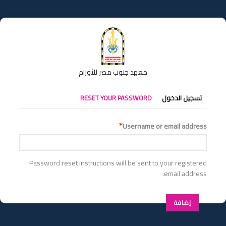
تجاوز
إلى
المحتوى
الرئيسي
معهد جنوب مصر للأورام
التبويبات
تسجيل الدخول
RESET YOUR PASSWORD
الأساسية
Username or email address
Password reset instructions will be sent to your registered
email address.