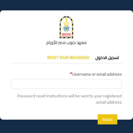
تجاوز
إلى
المحتوى
الرئيسي
معهد جنوب مصر للأورام
التبويبات
تسجيل الدخول
RESET YOUR PASSWORD
الأساسية
Username or email address
Password reset instructions will be sent to your registered
email address.