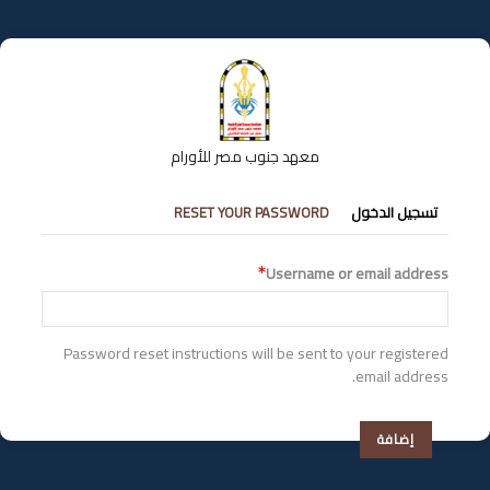
تجاوز
إلى
المحتوى
الرئيسي
معهد جنوب مصر للأورام
التبويبات
تسجيل الدخول
RESET YOUR PASSWORD
الأساسية
Username or email address
Password reset instructions will be sent to your registered
email address.