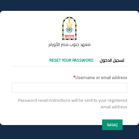
تجاوز
إلى
المحتوى
الرئيسي
معهد جنوب مصر للأورام
التبويبات
تسجيل الدخول
RESET YOUR PASSWORD
الأساسية
Username or email address
Password reset instructions will be sent to your registered
email address.