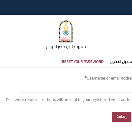
معهد جنوب مصر للأورام
تبويبات
سجيل الدخول
RESET YOUR PASSWORD
أساسية
Username or email addre
Password reset instructions will be sent to your registered email addre