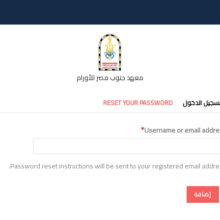
معهد جنوب مصر للأورام
تبويبات
سجيل الدخول
RESET YOUR PASSWORD
أساسية
Username or email addre
Password reset instructions will be sent to your registered email addre