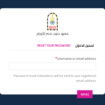
تجاوز
إلى
المحتوى
الرئيسي
معهد جنوب مصر للأورام
التبويبات
تسجيل الدخول
RESET YOUR PASSWORD
الأساسية
Username or email address
Password reset instructions will be sent to your registered
email address.