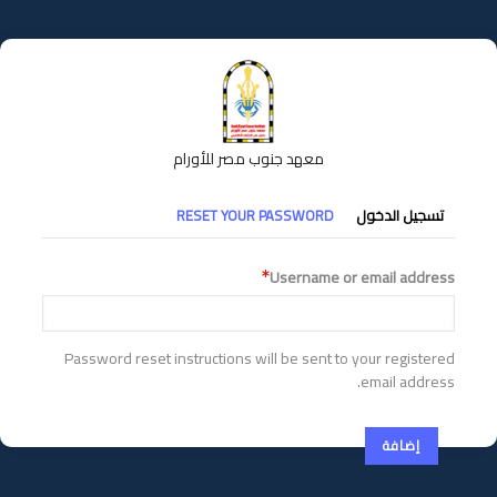
تجاوز
إلى
المحتوى
الرئيسي
معهد جنوب مصر للأورام
التبويبات
تسجيل الدخول
RESET YOUR PASSWORD
الأساسية
Username or email address
Password reset instructions will be sent to your registered
email address.