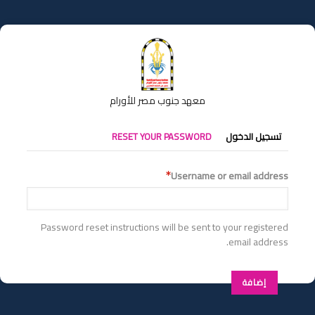
تجاوز
إلى
المحتوى
الرئيسي
معهد جنوب مصر للأورام
التبويبات
تسجيل الدخول
RESET YOUR PASSWORD
الأساسية
Username or email address
Password reset instructions will be sent to your registered
email address.