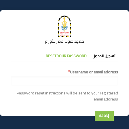
تجاوز
إلى
المحتوى
الرئيسي
معهد جنوب مصر للأورام
التبويبات
تسجيل الدخول
RESET YOUR PASSWORD
الأساسية
Username or email address
Password reset instructions will be sent to your registered
email address.