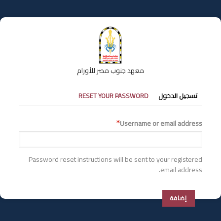
تجاوز
إلى
المحتوى
الرئيسي
معهد جنوب مصر للأورام
التبويبات
تسجيل الدخول
RESET YOUR PASSWORD
الأساسية
Username or email address
Password reset instructions will be sent to your registered
email address.