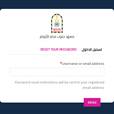
تجاوز
إلى
المحتوى
الرئيسي
معهد جنوب مصر للأورام
التبويبات
تسجيل الدخول
RESET YOUR PASSWORD
الأساسية
Username or email address
Password reset instructions will be sent to your registered
email address.