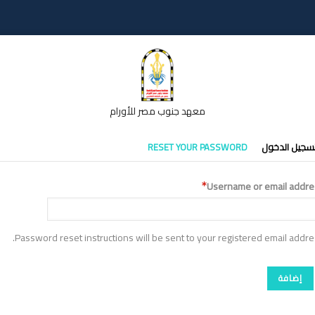
معهد جنوب مصر للأورام
تبويبات
سجيل الدخول
RESET YOUR PASSWORD
أساسية
Username or email addre
Password reset instructions will be sent to your registered email addre