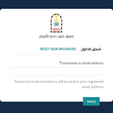
تجاوز
إلى
المحتوى
الرئيسي
معهد جنوب مصر للأورام
التبويبات
تسجيل الدخول
RESET YOUR PASSWORD
الأساسية
Username or email address
Password reset instructions will be sent to your registered
email address.