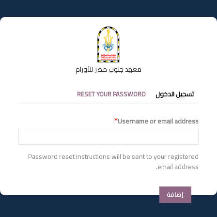
تجاوز
إلى
المحتوى
الرئيسي
معهد جنوب مصر للأورام
التبويبات
تسجيل الدخول
RESET YOUR PASSWORD
الأساسية
Username or email address
Password reset instructions will be sent to your registered
email address.