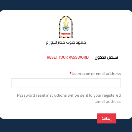
تجاوز
إلى
المحتوى
الرئيسي
معهد جنوب مصر للأورام
التبويبات
تسجيل الدخول
RESET YOUR PASSWORD
الأساسية
Username or email address
Password reset instructions will be sent to your registered
email address.