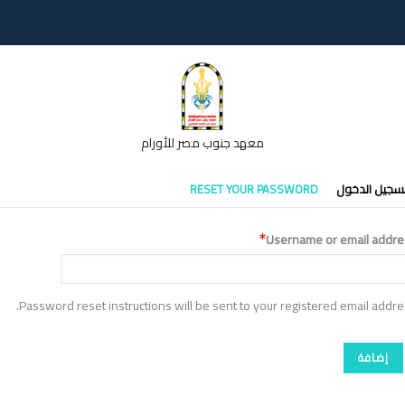
معهد جنوب مصر للأورام
تبويبات
سجيل الدخول
RESET YOUR PASSWORD
أساسية
Username or email addre
Password reset instructions will be sent to your registered email addre