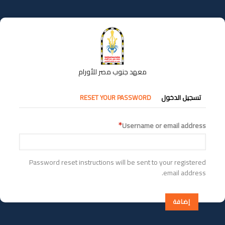
تجاوز
إلى
المحتوى
الرئيسي
معهد جنوب مصر للأورام
التبويبات
تسجيل الدخول
RESET YOUR PASSWORD
الأساسية
Username or email address
Password reset instructions will be sent to your registered
email address.