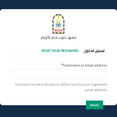
تجاوز
إلى
المحتوى
الرئيسي
معهد جنوب مصر للأورام
التبويبات
تسجيل الدخول
RESET YOUR PASSWORD
الأساسية
Username or email address
Password reset instructions will be sent to your registered
email address.