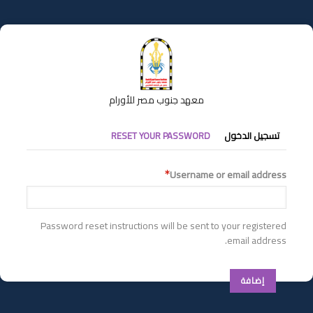
تجاوز
إلى
المحتوى
الرئيسي
معهد جنوب مصر للأورام
التبويبات
تسجيل الدخول
RESET YOUR PASSWORD
الأساسية
Username or email address
Password reset instructions will be sent to your registered
email address.