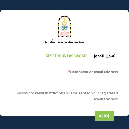
تجاوز
إلى
المحتوى
الرئيسي
معهد جنوب مصر للأورام
التبويبات
تسجيل الدخول
RESET YOUR PASSWORD
الأساسية
Username or email address
Password reset instructions will be sent to your registered
email address.