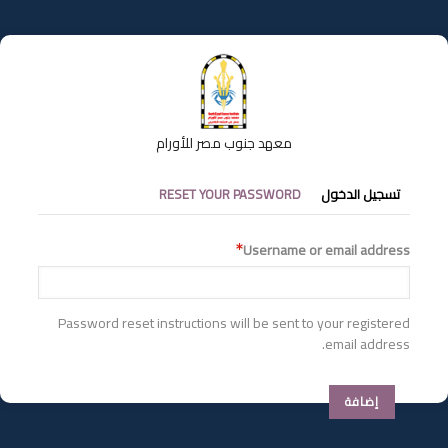
تجاوز
إلى
المحتوى
الرئيسي
معهد جنوب مصر للأورام
التبويبات
تسجيل الدخول
RESET YOUR PASSWORD
الأساسية
Username or email address
Password reset instructions will be sent to your registered
email address.