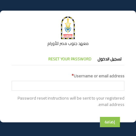
تجاوز
إلى
المحتوى
الرئيسي
معهد جنوب مصر للأورام
التبويبات
تسجيل الدخول
RESET YOUR PASSWORD
الأساسية
Username or email address
Password reset instructions will be sent to your registered
email address.