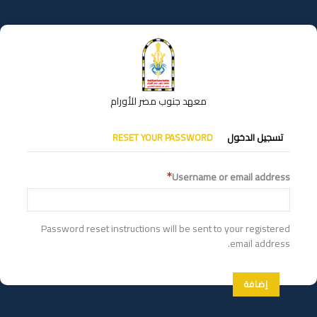
تجاوز
إلى
المحتوى
الرئيسي
معهد جنوب مصر للأورام
التبويبات
تسجيل الدخول
RESET YOUR PASSWORD
الأساسية
Username or email address
Password reset instructions will be sent to your registered
email address.