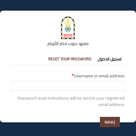
تجاوز
إلى
المحتوى
الرئيسي
معهد جنوب مصر للأورام
التبويبات
تسجيل الدخول
RESET YOUR PASSWORD
الأساسية
Username or email address
Password reset instructions will be sent to your registered
email address.