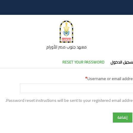
معهد جنوب مصر للأورام
تبويبات
سجيل الدخول
RESET YOUR PASSWORD
أساسية
Username or email addre
Password reset instructions will be sent to your registered email addre