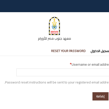
معهد جنوب مصر للأورام
تبويبات
سجيل الدخول
RESET YOUR PASSWORD
أساسية
Username or email addre
Password reset instructions will be sent to your registered email addre