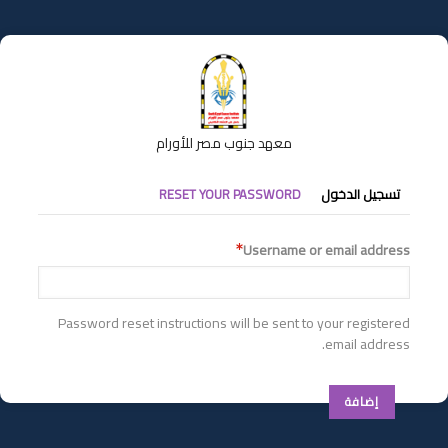
تجاوز
إلى
المحتوى
الرئيسي
معهد جنوب مصر للأورام
التبويبات
تسجيل الدخول
RESET YOUR PASSWORD
الأساسية
Username or email address
Password reset instructions will be sent to your registered
email address.