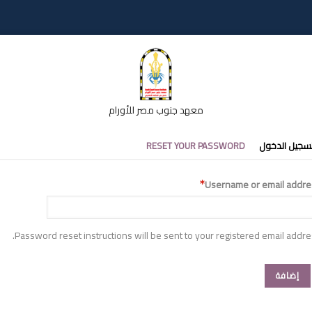
معهد جنوب مصر للأورام
تبويبات
سجيل الدخول
RESET YOUR PASSWORD
أساسية
Username or email addre
Password reset instructions will be sent to your registered email addre