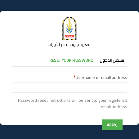
تجاوز
إلى
المحتوى
الرئيسي
معهد جنوب مصر للأورام
التبويبات
تسجيل الدخول
RESET YOUR PASSWORD
الأساسية
Username or email address
Password reset instructions will be sent to your registered
email address.