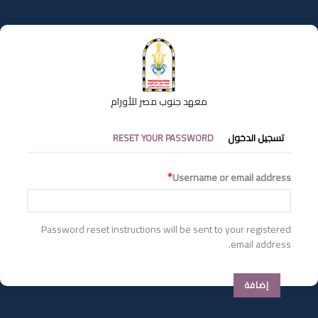
تجاوز
إلى
المحتوى
الرئيسي
معهد جنوب مصر للأورام
التبويبات
تسجيل الدخول
RESET YOUR PASSWORD
الأساسية
Username or email address
Password reset instructions will be sent to your registered
email address.