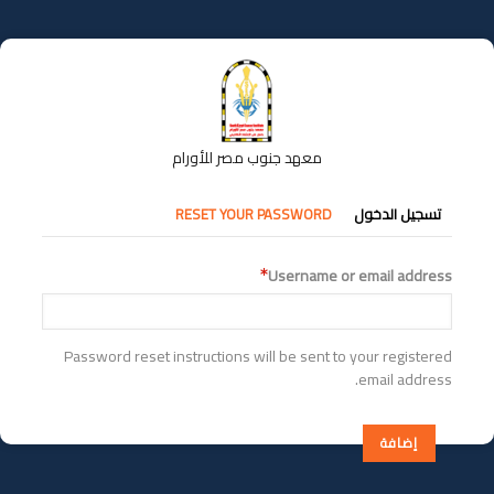
تجاوز
إلى
المحتوى
الرئيسي
معهد جنوب مصر للأورام
التبويبات
تسجيل الدخول
RESET YOUR PASSWORD
الأساسية
Username or email address
Password reset instructions will be sent to your registered
email address.